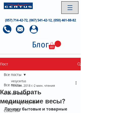
(057) 714-42-72
,
(067) 541-42-12
,
(050) 461-88-82
Блог
Пост
Все посты
vesycertus
Все посты
15 июн. 2018 г.
2 мин. чтения
Как выбрать
Статьи о весах
медицинские весы?
Новинки продукции
Почему бытовые и товарные 
События