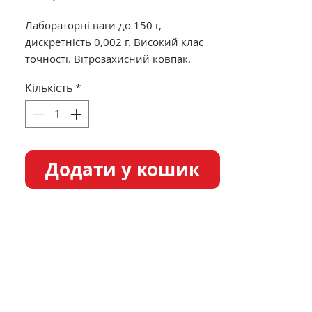
Лабораторні ваги до 150 г,
дискретність 0,002 г. Високий клас
точності. Вітрозахисний ковпак.
Підключення до комп'ютера та
Кількість
*
принтера через com-порт.
Додати у кошик