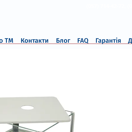
(057) 714-42-72, (
о ТМ
Контакти
Блог
FAQ
Гарантія
Д