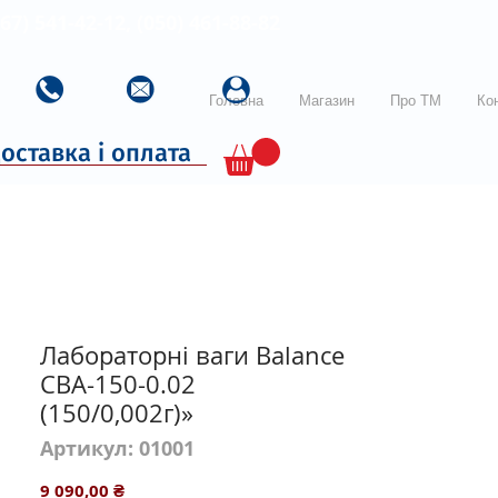
067) 541-42-12, (050) 461-88-82
Головна
Магазин
Про ТМ
Ко
оставка і оплата
Лабораторні ваги Balance
CBA-150-0.02
(150/0,002г)»
Артикул: 01001
Ціна
9 090,00 ₴