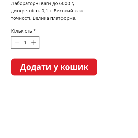
Лабораторні ваги до 6000 г,
дискретність 0,1 г. Високий клас
точності. Велика платформа.
Підключення до комп'ютера та
Кількість
*
принтера через com-порт.
Додати у кошик