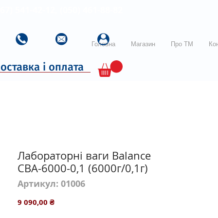
067) 541-42-12, (050) 461-88-82
Головна
Магазин
Про ТМ
Ко
оставка і оплата
Лабораторні ваги Balance
CBA-6000-0,1 (6000г/0,1г)
Артикул: 01006
Ціна
9 090,00 ₴