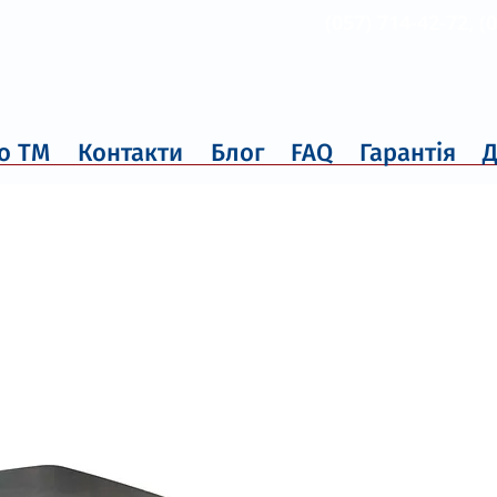
(057) 714-42-72, (
о ТМ
Контакти
Блог
FAQ
Гарантія
Д