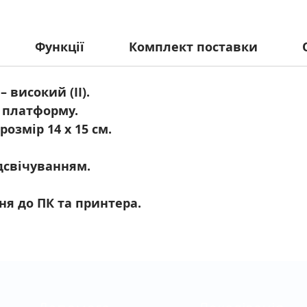
Функції
Комплект поставки
– високий (II).
у платформу.
озмір 14 х 15 см.
дсвічуванням.
ня до ПК та принтера.