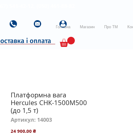
067) 541-42-12, (050) 461-88-82
Головна
Магазин
Про ТМ
Ко
оставка і оплата
Платформна вага
Hercules СНК-1500М500
(до 1,5 т)
Артикул: 14003
Ціна
24 900,00 ₴