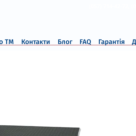
(057) 714-42-72, (
о ТМ
Контакти
Блог
FAQ
Гарантія
Д