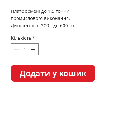
Платформені до 1,5 тонни
промислового виконання.
Дискретність 200 г до 600 кг;
500 г від 600 до 1500 кг.
Кількість
*
Платформа 120 х 120 див.
Світлодіодний дисплей.
Працюють від мережі та від
акумулятора.
Додати у кошик