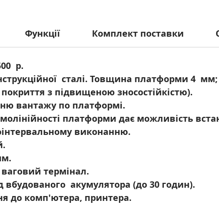
Функції
Комплект поставки
500 р.
нструкційної сталі. Товщина платформи 4 мм; 
покриття з підвищеною зносостійкістю).
нню вантажу по платформі.
молінійності платформи дає можливість вста
оінтервальному виконанню.
й.
мм.
 ваговий термінал.
д вбудованого акумулятора (до 30 годин).
ня до комп'ютера, принтера.