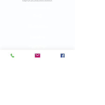
Допомога
FAQ
Доставка
Оплата
Гарантія
Сервіс
Контакти
Харків,
вул. М. Бажанова, 21/23
тел. (057) 41-74-272
моб. (067) 541-42-12
Графік роботи:
Пн-чт 09:00-17:30