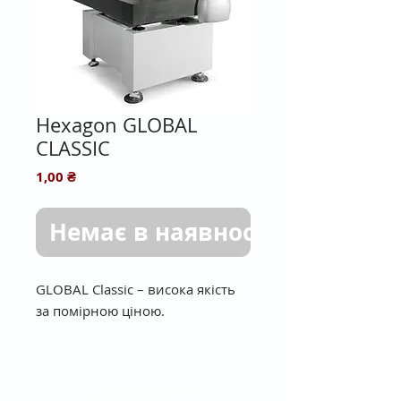
Hexagon GLOBAL
CLASSIC
Ціна
1,00 ₴
Немає в наявності
GLOBAL Classic – висока якість
за помірною ціною.
Координатно-вимірювальна
машина
GLOBAL Classic
є
Документи
недорогою універсальною КІМ