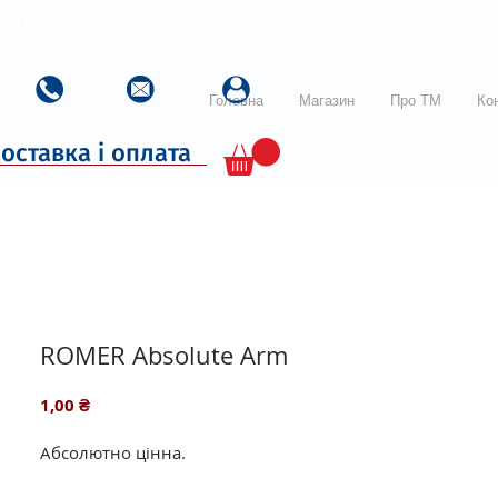
067) 541-42-12, (050) 461-88-82
Головна
Магазин
Про ТМ
Ко
оставка і оплата
ROMER Absolute Arm
Ціна
1,00 ₴
Абсолютно цінна.