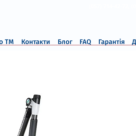
(057) 714-42-72, (
о ТМ
Контакти
Блог
FAQ
Гарантія
Д