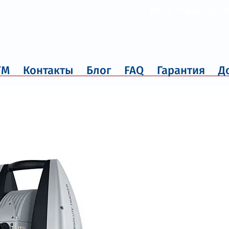
(057) 714-42-72, (
ТМ
Контакты
Блог
FAQ
Гарантия
Д