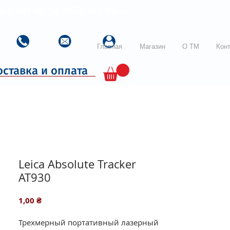
067) 541-42-12, (050) 461-88-82
Главная
Магазин
О ТМ
Кон
оставка и оплата
Leica Absolute Tracker
AT930
Цена
1,00 ₴
Трехмерный портативный лазерный